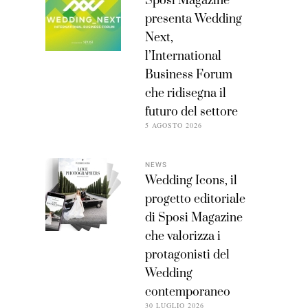
Sposi Magazine
presenta Wedding
Next,
l’International
Business Forum
che ridisegna il
futuro del settore
5 AGOSTO 2026
NEWS
Wedding Icons, il
progetto editoriale
di Sposi Magazine
che valorizza i
protagonisti del
Wedding
contemporaneo
30 LUGLIO 2026