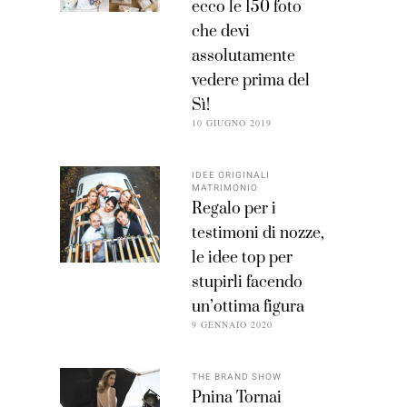
ecco le 150 foto
che devi
assolutamente
vedere prima del
Sì!
10 GIUGNO 2019
IDEE ORIGINALI
MATRIMONIO
Regalo per i
testimoni di nozze,
le idee top per
stupirli facendo
un’ottima figura
9 GENNAIO 2020
THE BRAND SHOW
Pnina Tornai