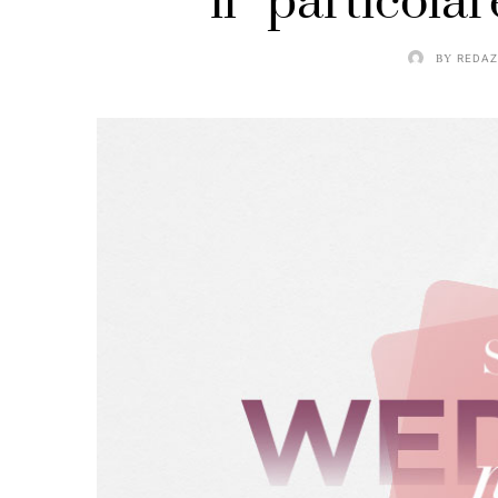
il “particolar
BY
REDAZ