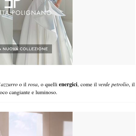
energici
’
azzurro
o il
rosa
, o quelli
, come il
verde petrolio
, il
ioco cangiante e luminoso.