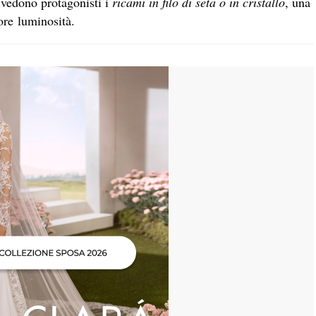
 vedono protagonisti i
ricami in filo di seta o in cristallo
, una
ore luminosità.