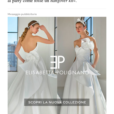
al party come fosse un
hangover kit
».
Messaggio pubblicitario