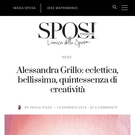
MODA SPOSA
IDEE MATRIMONIO
NEWS
Alessandra Grillo: eclettica,
bellissima, quintessenza di
creatività
BY
PAOLA PIZZO
14 GENNAIO 2019
0 COMMENTS