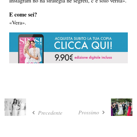
Instagram no ha strategia né segreti, c’è solo verità».
E come sei?
«Vera».
Prossimo
Precedente