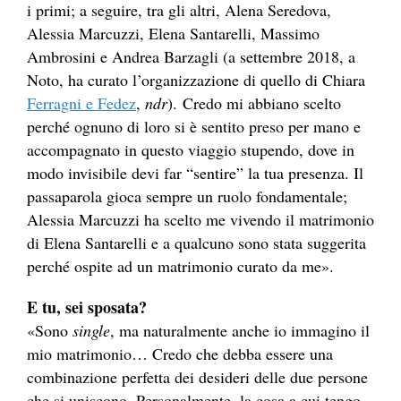
i primi; a seguire, tra gli altri, Alena Seredova,
Alessia Marcuzzi, Elena Santarelli, Massimo
Ambrosini e Andrea Barzagli (a settembre 2018, a
Noto, ha curato l’organizzazione di quello di Chiara
Ferragni e Fedez
,
ndr
). Credo mi abbiano scelto
perché ognuno di loro si è sentito preso per mano e
accompagnato in questo viaggio stupendo, dove in
modo invisibile devi far “sentire” la tua presenza. Il
passaparola gioca sempre un ruolo fondamentale;
Alessia Marcuzzi ha scelto me vivendo il matrimonio
di Elena Santarelli e a qualcuno sono stata suggerita
perché ospite ad un matrimonio curato da me».
E tu, sei sposata?
«Sono
single
, ma naturalmente anche io immagino il
mio matrimonio… Credo che debba essere una
combinazione perfetta dei desideri delle due persone
che si uniscono. Personalmente, la cosa a cui tengo