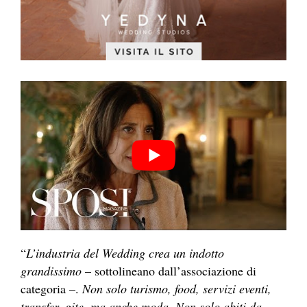
“
L’industria del Wedding crea un in
dotto
g
randissimo
– sottolineano dall’as
sociazione di
categoria –
.
Non solo turismo, food, se
rvizi e
venti,
transfer, gite, ma anche moda. Non solo abiti da