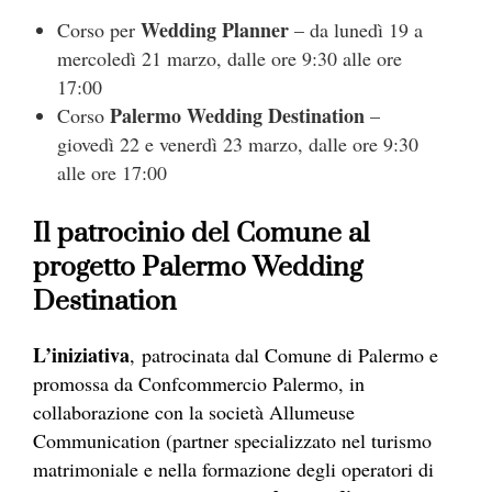
Wedding Planner
Corso per
– da lunedì 19 a
mercoledì 21 marzo, dalle ore 9:30 alle ore
17:00
Pa
lermo W
edding Destination
Corso
–
giovedì 22 e venerdì 23 marzo, dalle ore 9:30
alle ore 17:00
Il patrocinio del Comune al
progetto Palermo Wedding
Destination
L’iniziativa
, patrocinata dal Comune di Pa
lermo e
promossa da Co
nfcommercio P
a
lermo,
in
collaborazione con la società Allumeuse
Communication (partner specializzato nel turismo
matrimoniale e nella formazione degli op
eratori d
i