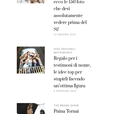
ecco le 150 foto
che devi
assolutamente
vedere prima del
Sì!
10 GIUGNO 2019
IDEE ORIGINALI
MATRIMONIO
Regalo per i
testimoni di nozze,
le idee top per
stupirli facendo
un’ottima figura
9 GENNAIO 2020
THE BRAND SHOW
Pnina Tornai