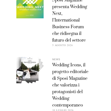
Sposi Magazine
presenta Wedding
Next,
l’International
Business Forum
che ridisegna il
futuro del settore
5 AGOSTO 2026
NEWS
Wedding Icons, il
progetto editoriale
di Sposi Magazine
che valorizza i
protagonisti del
Wedding
contemporaneo
30 LUGLIO 2026