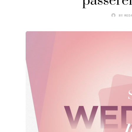
passerel
BY
RED