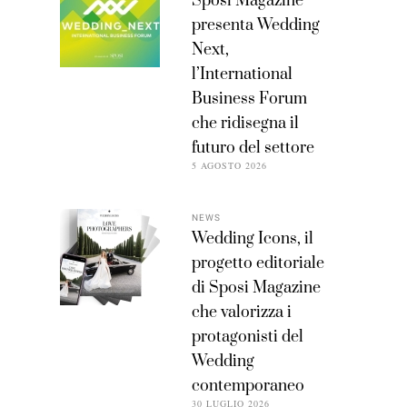
Sposi Magazine
presenta Wedding
Next,
l’International
Business Forum
che ridisegna il
futuro del settore
5 AGOSTO 2026
NEWS
Wedding Icons, il
progetto editoriale
di Sposi Magazine
che valorizza i
protagonisti del
Wedding
contemporaneo
30 LUGLIO 2026