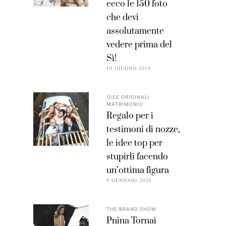
ecco le 150 foto
che devi
assolutamente
vedere prima del
Sì!
10 GIUGNO 2019
IDEE ORIGINALI
MATRIMONIO
Regalo per i
testimoni di nozze,
le idee top per
stupirli facendo
un’ottima figura
9 GENNAIO 2020
THE BRAND SHOW
Pnina Tornai