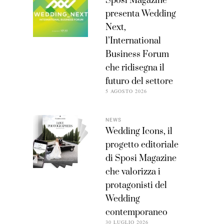
Sposi Magazine
presenta Wedding
Next,
l’International
Business Forum
che ridisegna il
futuro del settore
5 AGOSTO 2026
NEWS
Wedding Icons, il
progetto editoriale
di Sposi Magazine
che valorizza i
protagonisti del
Wedding
contemporaneo
30 LUGLIO 2026