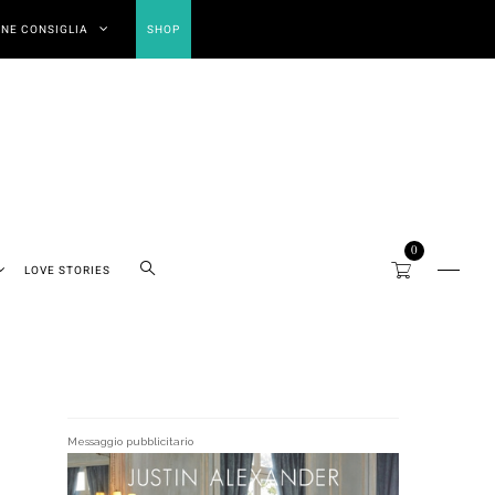
NE CONSIGLIA
SHOP
0
LOVE STORIES
Messaggio pubblicitario