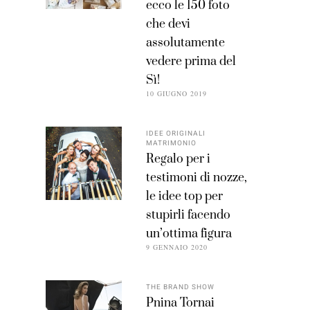
ecco le 150 foto
che devi
assolutamente
vedere prima del
Sì!
10 GIUGNO 2019
IDEE ORIGINALI
MATRIMONIO
Regalo per i
testimoni di nozze,
le idee top per
stupirli facendo
un’ottima figura
9 GENNAIO 2020
THE BRAND SHOW
Pnina Tornai