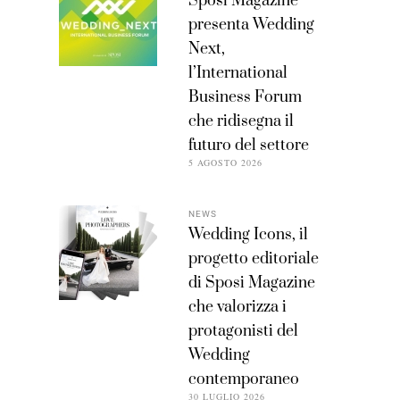
Sposi Magazine
presenta Wedding
Next,
l’International
Business Forum
che ridisegna il
futuro del settore
5 AGOSTO 2026
NEWS
Wedding Icons, il
progetto editoriale
di Sposi Magazine
che valorizza i
protagonisti del
Wedding
contemporaneo
30 LUGLIO 2026