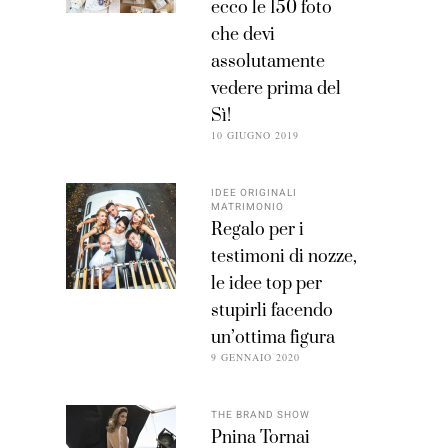
ecco le 150 foto
che devi
assolutamente
vedere prima del
Sì!
10 GIUGNO 2019
IDEE ORIGINALI
MATRIMONIO
Regalo per i
testimoni di nozze,
le idee top per
stupirli facendo
un’ottima figura
9 GENNAIO 2020
THE BRAND SHOW
Pnina Tornai