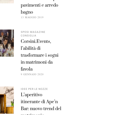
pavimenti e arredo
bagno
13 MAGGIO 2019
SPOSI MAGAZINE
CONSIGLIA
Corsini.Events,
l’abilità di
trasformare i sogni
in matrimoni da
favola
9 GENNAIO 2020
IDEE PER LE NOZZE
L’aperitivo
itinerante di Ape’n
Bar: nuovo trend del