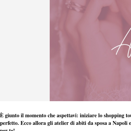
È giunto il momento che aspettavi: iniziare lo shopping to
perfetto. Ecco allora gli atelier di abiti da sposa a Napoli 
per te!