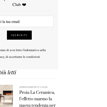
Club ❤️
rmo di aver letto l'
informativa sulla
vacy
, di accettarne le condizioni
più letti
ARREDAMENTO CASA
Proia La Ceramica,
l’effetto marmo la
nuova tendenza per