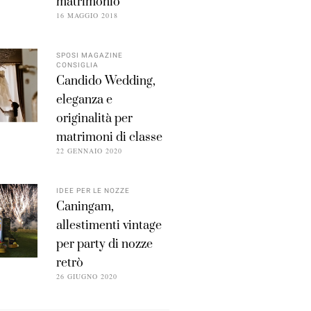
matrimonio
16 MAGGIO 2018
SPOSI MAGAZINE
CONSIGLIA
Candido Wedding,
eleganza e
originalità per
matrimoni di classe
22 GENNAIO 2020
IDEE PER LE NOZZE
Caningam,
allestimenti vintage
per party di nozze
retrò
26 GIUGNO 2020