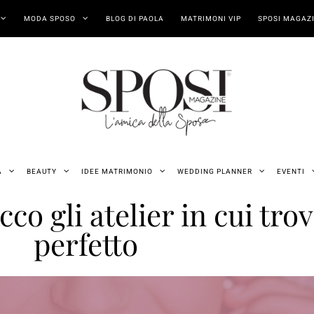
MODA SPOSO
BLOG DI PAOLA
MATRIMONI VIP
SPOSI MAGAZI
A
BEAUTY
IDEE MATRIMONIO
WEDDING PLANNER
EVENTI
co gli atelier in cui trov
perfetto