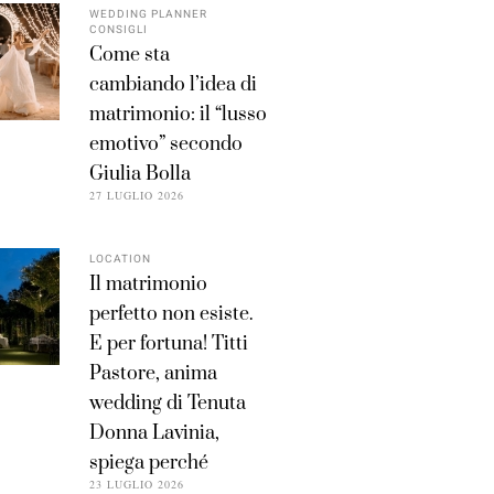
WEDDING PLANNER
CONSIGLI
Come sta
cambiando l’idea di
matrimonio: il “lusso
emotivo” secondo
Giulia Bolla
27 LUGLIO 2026
LOCATION
Il matrimonio
perfetto non esiste.
E per fortuna! Titti
Pastore, anima
wedding di Tenuta
Donna Lavinia,
spiega perché
23 LUGLIO 2026