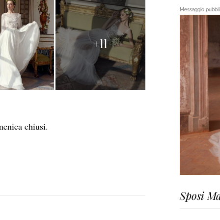
Messaggio pubblic
+11
menica chiusi.
Sposi Ma