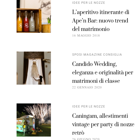
IDEE PER LE NOZZE
L’aperitivo itinerante di
Ape’n Bar: nuovo trend
del matrimonio
16 MAGGIO 2018
SPOSI MAGAZINE CONSIGLIA
Candido Wedding,
eleganza e originalità per
matrimoni di classe
22 GENNAIO 2020
IDEE PER LE NOZZE
Caningam, allestimenti
vintage per party di nozze
retrò
26 GIUGNO 2020