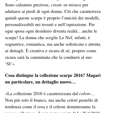
Sono calzature preziose,
create su misura
per
adattarsi ai piedi di ogni donna. Ciò che caratterizza
quindi queste scarpe è proprio l’unicità dei modelli,
personalizzabili nei tessuti e nell’ispirazione. Per
ogni sposa ogni desiderio diventa realtà…anche le
scarpe! La donna che sceglie Le Nef, infatti, è
sognatrice, romantica, ma anche sofisticata e attenta
ai dettagli. È creativa e sicura di sé, proprio come
sicura sarà la camminata che la condurrà al suo
‘SI
‘
».
Cosa distingue la collezione scarpe 2016? Magari
un particolare, un dettaglio nuovo…
«La collezione 2016 è caratterizzata dal
colore
…
Non più solo il bianco, ma anche colori pastello di
tendenza come il rosa e il celeste domineranno la
nuova collezione. I veri protagonisti di Le Nef 2016