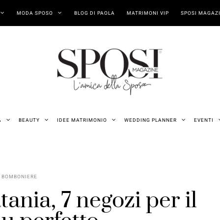
MODA SPOSO
BLOG DI PAOLA
MATRIMONI VIP
SPOSI MAGAZI
A
BEAUTY
IDEE MATRIMONIO
WEDDING PLANNER
EVENTI
BOMBONIERE
nia, 7 negozi per il