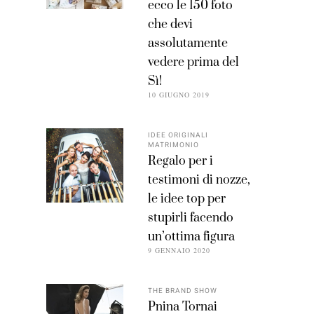
ecco le 150 foto
che devi
assolutamente
vedere prima del
Sì!
10 GIUGNO 2019
IDEE ORIGINALI
MATRIMONIO
Regalo per i
testimoni di nozze,
le idee top per
stupirli facendo
un’ottima figura
9 GENNAIO 2020
THE BRAND SHOW
Pnina Tornai