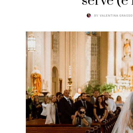
serve (e 
BY
VALENTINA GRASSO