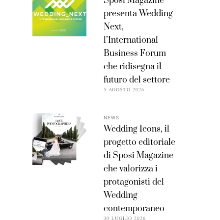
Sposi Magazine
presenta Wedding
Next,
l’International
Business Forum
che ridisegna il
futuro del settore
5 AGOSTO 2026
NEWS
Wedding Icons, il
progetto editoriale
di Sposi Magazine
che valorizza i
protagonisti del
Wedding
contemporaneo
30 LUGLIO 2026