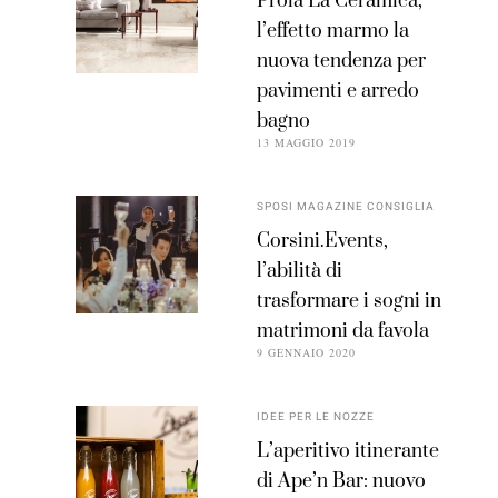
Proia La Ceramica,
l’effetto marmo la
nuova tendenza per
pavimenti e arredo
bagno
13 MAGGIO 2019
SPOSI MAGAZINE CONSIGLIA
Corsini.Events,
l’abilità di
trasformare i sogni in
matrimoni da favola
9 GENNAIO 2020
IDEE PER LE NOZZE
L’aperitivo itinerante
di Ape’n Bar: nuovo