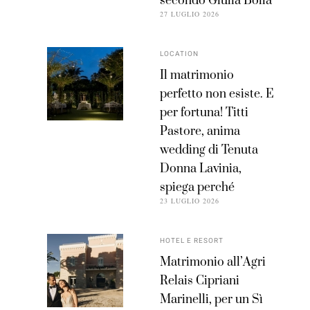
secondo Giulia Bolla
27 LUGLIO 2026
LOCATION
Il matrimonio
perfetto non esiste. E
per fortuna! Titti
Pastore, anima
wedding di Tenuta
Donna Lavinia,
spiega perché
23 LUGLIO 2026
HOTEL E RESORT
Matrimonio all’Agri
Relais Cipriani
Marinelli, per un Sì