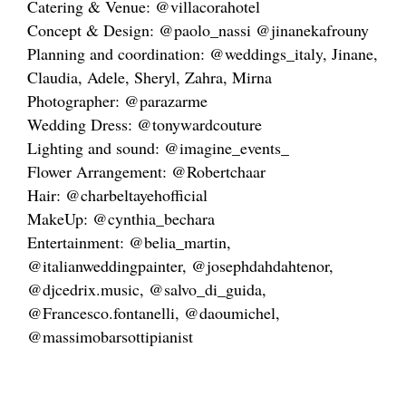
Catering & Venue: @villacorahotel
Concept & Design: @paolo_nassi @jinanekafrouny
Planning and coordination: @weddings_italy, Jinane,
Claudia, Adele, Sheryl, Zahra, Mirna
Photographer: @parazarme
Wedding Dress: @tonywardcouture
Lighting and sound: @imagine_events_
Flower Arrangement: @Robertchaar
Hair: @charbeltayehofficial
MakeUp: @cynthia_bechara
Entertainment: @belia_martin,
@italianweddingpainter, @josephdahdahtenor,
@djcedrix.music, @salvo_di_guida,
@Francesco.fontanelli, @daoumichel,
@massimobarsottipianist