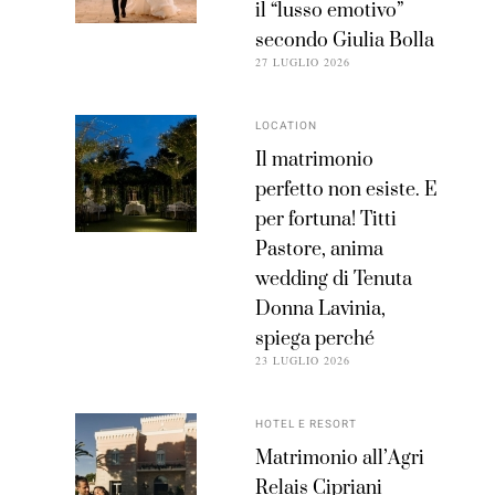
il “lusso emotivo”
secondo Giulia Bolla
27 LUGLIO 2026
LOCATION
Il matrimonio
perfetto non esiste. E
per fortuna! Titti
Pastore, anima
wedding di Tenuta
Donna Lavinia,
spiega perché
23 LUGLIO 2026
HOTEL E RESORT
Matrimonio all’Agri
Relais Cipriani