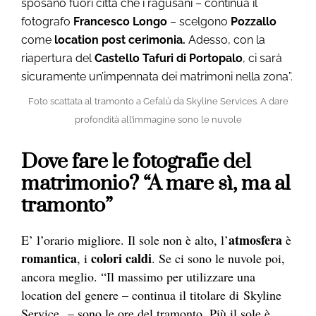
sposano fuori città che i ragusani – continua il
fotografo
Francesco Longo
– scelgono
Pozzallo
come
location
post cerimonia.
Adesso, con la
riapertura del
Castello Tafuri di Portopalo
, ci sarà
sicuramente un’impennata dei matrimoni nella zona”.
Foto scattata al tramonto a Cefalù da Skyline Services. A dare
profondità all’immagine sono le nuvole
Dove fare le fotografie del
matrimonio? “A mare sì, ma al
tramonto”
atmosfera
E’ l’orario migliore. Il sole non è alto, l’
è
romantica
colori caldi
, i
. Se ci sono le nuvole poi,
ancora meglio. “Il massimo per utilizzare una
location del genere – continua il titolare di Skyline
Service – sono le ore del tramonto. Più il sole è