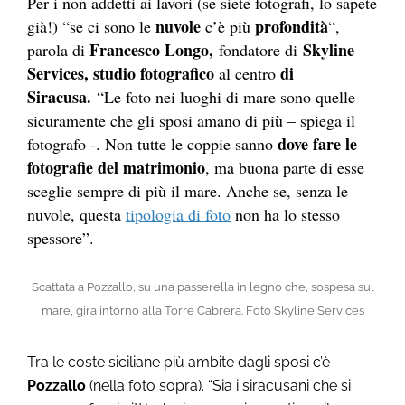
Per i non addetti ai lavori (se siete fotografi, lo sapete
nuvole
profondità
già!) “se ci sono le
c’è più
“,
Francesco Longo,
Skyline
parola di
fondatore di
Services, studio fotografico
di
al centro
Siracusa.
“Le foto nei luoghi di mare sono quelle
sicuramente che gli sposi amano di più – spiega il
dove fare le
fotografo -. Non tutte le coppie sanno
fotografie del matrimonio
, ma buona parte di esse
sceglie sempre di più il mare. Anche se, senza le
nuvole, questa
tipologia di foto
non ha lo stesso
spessore”.
Scattata a Pozzallo, su una passerella in legno che, sospesa sul
mare, gira intorno alla Torre Cabrera. Foto Skyline Services
Tra le coste siciliane più ambite dagli sposi c’è
Pozzallo
(nella foto sopra). “Sia i siracusani che si