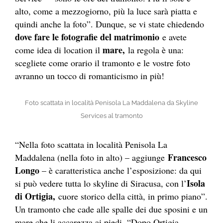
alto, come a mezzogiorno, più la luce sarà piatta e
quindi anche la foto”. Dunque, se vi state chiedendo
dove fare le fotografie del matrimonio
e avete
mare,
come idea di location il
la regola è una:
scegliete come orario il tramonto e le vostre foto
avranno un tocco di romanticismo in più!
Foto scattata in località Penisola La Maddalena da Skyline
Services al tramonto
“Nella foto scattata in località Penisola La
Francesco
Maddalena (nella foto in alto) – aggiunge
Longo
– è caratteristica anche l’esposizione: da qui
Isola
si può vedere tutta lo skyline di Siracusa, con l’
di Ortigia,
cuore storico della città, in primo piano”.
Un tramonto che cade alle spalle dei due sposini e un
mare che li accarezza ai piedi. “Dopo Ortigia,