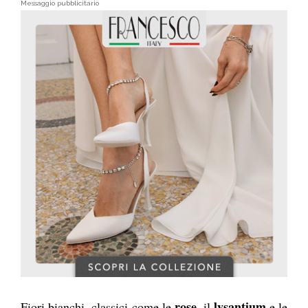
Messaggio pubblicitario
rose
lysantium
Fiori bianchi, classici come le
, il
e le