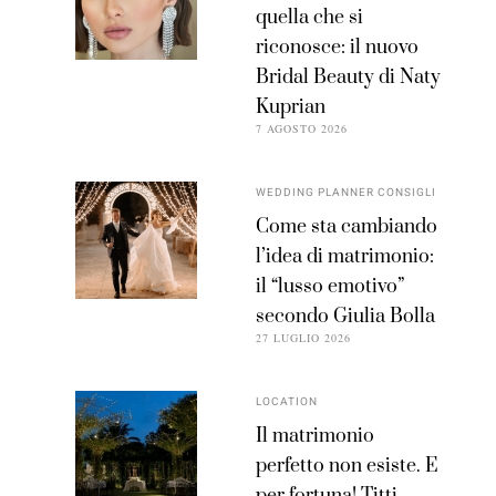
quella che si
riconosce: il nuovo
Bridal Beauty di Naty
Kuprian
7 AGOSTO 2026
WEDDING PLANNER CONSIGLI
Come sta cambiando
l’idea di matrimonio:
il “lusso emotivo”
secondo Giulia Bolla
27 LUGLIO 2026
LOCATION
Il matrimonio
perfetto non esiste. E