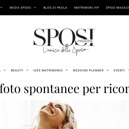
MODA SPOSO
BLOG DI PAOLA
MATRIMONI VIP
SPOSI MAGAZI
A
BEAUTY
IDEE MATRIMONIO
WEDDING PLANNER
EVENTI
oto spontanee per ricor