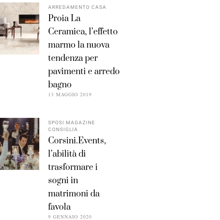
ARREDAMENTO CASA
Proia La
Ceramica, l’effetto
marmo la nuova
tendenza per
pavimenti e arredo
bagno
13 MAGGIO 2019
SPOSI MAGAZINE
CONSIGLIA
Corsini.Events,
l’abilità di
trasformare i
sogni in
matrimoni da
favola
9 GENNAIO 2020