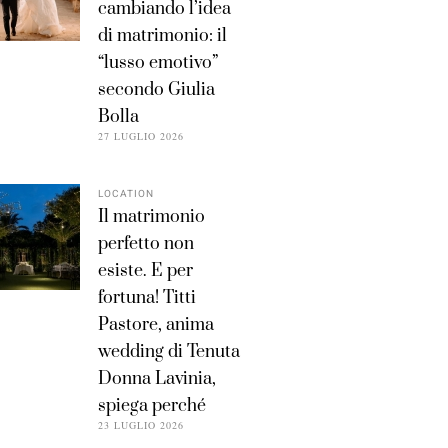
cambiando l’idea
di matrimonio: il
“lusso emotivo”
secondo Giulia
Bolla
27 LUGLIO 2026
LOCATION
Il matrimonio
perfetto non
esiste. E per
fortuna! Titti
Pastore, anima
wedding di Tenuta
Donna Lavinia,
spiega perché
23 LUGLIO 2026