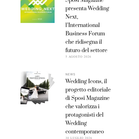
Sposi Magazine
presenta Wedding
Next,
l’International
Business Forum
che ridisegna il
futuro del settore
5 AGOSTO 2026
NEWS
Wedding Icons, il
progetto editoriale
di Sposi Magazine
che valorizza i
protagonisti del
Wedding
contemporaneo
30 LUGLIO 2026