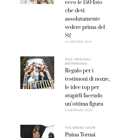
ecco le 150 foto
che devi
assolutamente
vedere prima del
Sì!
10 GIUGNO 2019
IDEE ORIGINALI
MATRIMONIO
Regalo per i
testimoni di nozze,
le idee top per
stupirli facendo
un’ottima figura
9 GENNAIO 2020
THE BRAND SHOW
Pnina Tornai