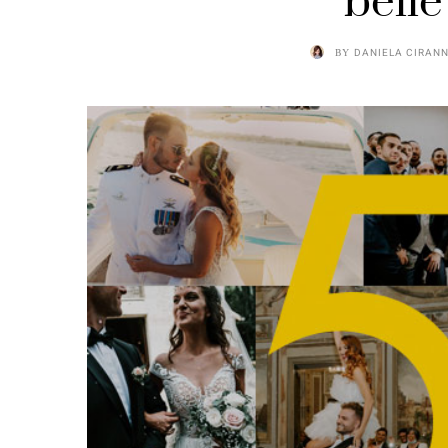
bell
BY
DANIELA CIRANN