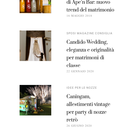
di Ape’n Bar: nuovo
trend del matrimonio
16 MAGGIO 2018
SPOSI MAGAZINE CONSIGLIA
Candido Wedding,
eleganza e originalità
per matrimoni di
classe
22 GENNAIO 2020
IDEE PER LE NOZZE
Caningam,
allestimenti vintage
per party di nozze
retrò
26 GIUGNO 2020