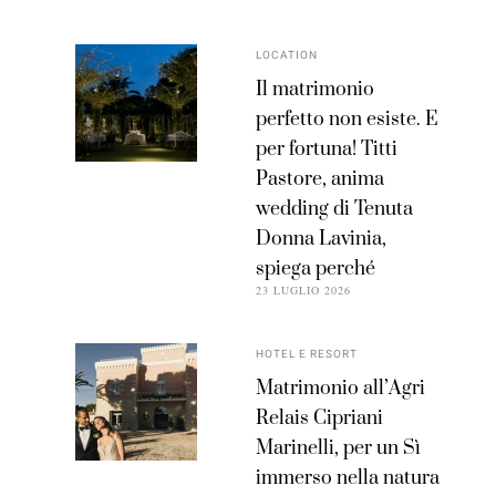
LOCATION
Il matrimonio
perfetto non esiste. E
per fortuna! Titti
Pastore, anima
wedding di Tenuta
Donna Lavinia,
spiega perché
23 LUGLIO 2026
HOTEL E RESORT
Matrimonio all’Agri
Relais Cipriani
Marinelli, per un Sì
immerso nella natura