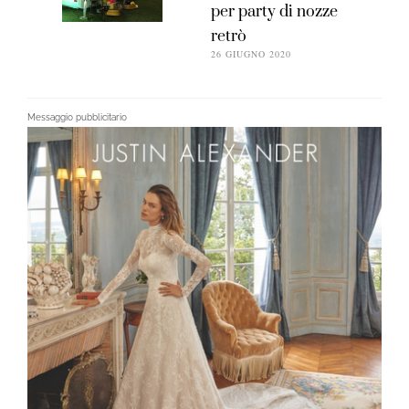
per party di nozze
retrò
26 GIUGNO 2020
Messaggio pubblicitario