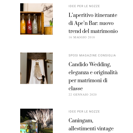
IDEE PER LE NOZZE
L’aperitivo itinerante
di Ape’n Bar: nuovo
trend del matrimonio
16 MAGGIO 2018
SPOSI MAGAZINE CONSIGLIA
Candido Wedding,
eleganza e originalità
per matrimoni di
classe
22 GENNAIO 2020
IDEE PER LE NOZZE
Caningam,
allestimenti vintage