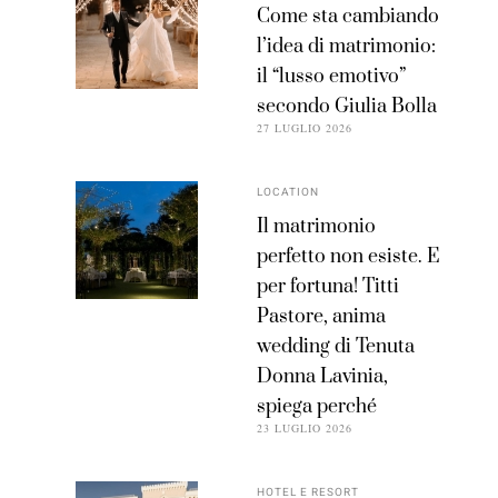
Come sta cambiando
l’idea di matrimonio:
il “lusso emotivo”
secondo Giulia Bolla
27 LUGLIO 2026
LOCATION
Il matrimonio
perfetto non esiste. E
per fortuna! Titti
Pastore, anima
wedding di Tenuta
Donna Lavinia,
spiega perché
23 LUGLIO 2026
HOTEL E RESORT