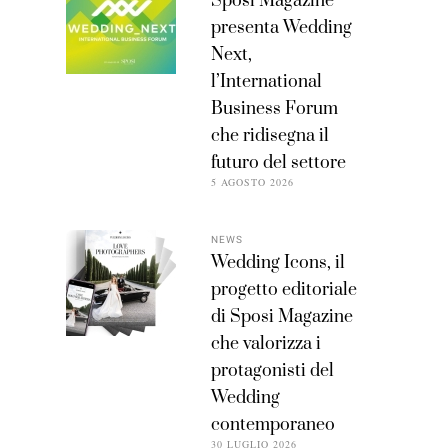
Sposi Magazine
presenta Wedding
Next,
l’International
Business Forum
che ridisegna il
futuro del settore
5 AGOSTO 2026
NEWS
Wedding Icons, il
progetto editoriale
di Sposi Magazine
che valorizza i
protagonisti del
Wedding
contemporaneo
30 LUGLIO 2026