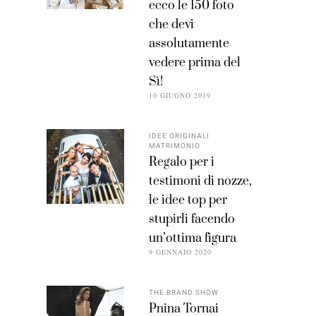
ecco le 150 foto
che devi
assolutamente
vedere prima del
Sì!
10 GIUGNO 2019
IDEE ORIGINALI
MATRIMONIO
Regalo per i
testimoni di nozze,
le idee top per
stupirli facendo
un’ottima figura
9 GENNAIO 2020
THE BRAND SHOW
Pnina Tornai