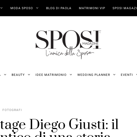
MODA SPOSO
BLOG DI PAOLA
MATRIMONI VIP
SPOSI MAGAZI
A
BEAUTY
IDEE MATRIMONIO
WEDDING PLANNER
EVENTI
FOTOGRAFI
age Diego Giusti: il