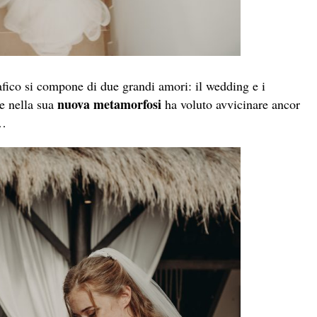
afico si compone di due grandi amori: il wedding e i
nuova metamorfosi
he nella sua
ha voluto avvicinare ancor
i…