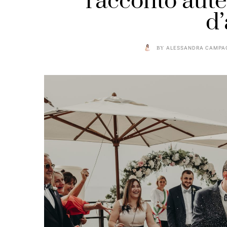
racconto aute
d
BY
ALESSANDRA CAMPA