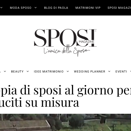
MODA SPOSO
BLOG DI PAOLA
MATRIMONI VIP
SPOSI MAGAZI
A
BEAUTY
IDEE MATRIMONIO
WEDDING PLANNER
EVENTI
ppia di sposi al giorno p
uciti su misura