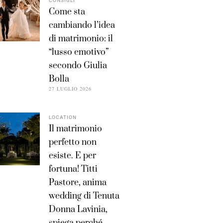
CONSIGLI
Come sta
cambiando l’idea
di matrimonio: il
“lusso emotivo”
secondo Giulia
Bolla
27 LUGLIO 2026
LOCATION
Il matrimonio
perfetto non
esiste. E per
fortuna! Titti
Pastore, anima
wedding di Tenuta
Donna Lavinia,
spiega perché