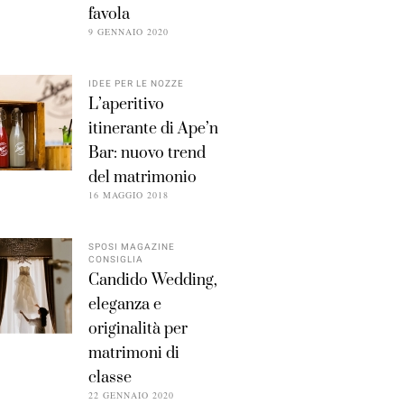
favola
9 GENNAIO 2020
IDEE PER LE NOZZE
L’aperitivo
itinerante di Ape’n
Bar: nuovo trend
del matrimonio
16 MAGGIO 2018
SPOSI MAGAZINE
CONSIGLIA
Candido Wedding,
eleganza e
originalità per
matrimoni di
classe
22 GENNAIO 2020