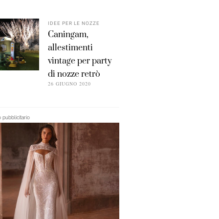
IDEE PER LE NOZZE
Caningam,
allestimenti
vintage per party
di nozze retrò
26 GIUGNO 2020
pubblicitario