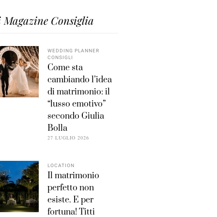
i Magazine Consiglia
WEDDING PLANNER
CONSIGLI
Come sta
cambiando l’idea
di matrimonio: il
“lusso emotivo”
secondo Giulia
Bolla
27 LUGLIO 2026
LOCATION
Il matrimonio
perfetto non
esiste. E per
fortuna! Titti