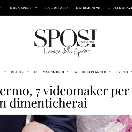
MODA SPOSO
BLOG DI PAOLA
MATRIMONI VIP
SPOSI MAGAZI
A
BEAUTY
IDEE MATRIMONIO
WEDDING PLANNER
EVENTI
ermo, 7 videomaker per 
n dimenticherai