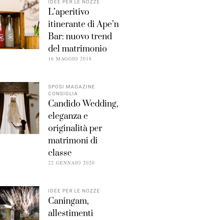
IDEE PER LE NOZZE
L’aperitivo
itinerante di Ape’n
Bar: nuovo trend
del matrimonio
16 MAGGIO 2018
SPOSI MAGAZINE
CONSIGLIA
Candido Wedding,
eleganza e
originalità per
matrimoni di
classe
22 GENNAIO 2020
IDEE PER LE NOZZE
Caningam,
allestimenti