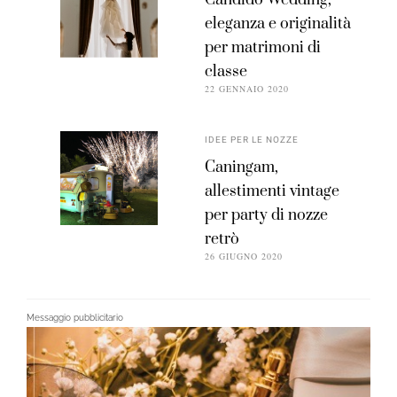
eleganza e originalità
per matrimoni di
classe
22 GENNAIO 2020
IDEE PER LE NOZZE
Caningam,
allestimenti vintage
per party di nozze
retrò
26 GIUGNO 2020
Messaggio pubblicitario