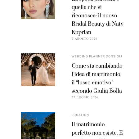
quella che si
riconosce: il nuovo
Bridal Beauty di Naty
Kuprian
7 AGOSTO 2026
WEDDING PLANNER CONSIGLI
Come sta cambiando
l’idea di matrimonio:
il “lusso emotivo”
secondo Giulia Bolla
27 LUGLIO 2026
LOCATION
Il matrimonio
perfetto non esiste. E