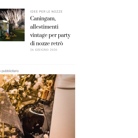
IDEE PER LE NOZZE
Caningam,
allestimenti
vintage per party
di nozze retrò
26 GIUGNO 2020
pubblicitario