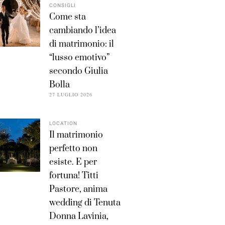
CONSIGLI
Come sta
cambiando l’idea
di matrimonio: il
“lusso emotivo”
secondo Giulia
Bolla
27 LUGLIO 2026
LOCATION
Il matrimonio
perfetto non
esiste. E per
fortuna! Titti
Pastore, anima
wedding di Tenuta
Donna Lavinia,