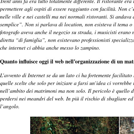
Trent’anni fa era tutto totalmente differente. Il ristorante er
permettere agli ospiti di essere raggiunto con facilità. Non c
nelle ville e nei castelli ma nei normali ristoranti. Si andav
semplice”. Non si parlava di location, non esisteva il tema o lo
fotografo aveva anche il negozio su strada, i musicisti erano
diretta “di famiglia”, non esistevano professionisti specializ
che internet ci abbia anche messo lo zampino.
Quanto influisce oggi il web nell’organizzazione di un ma
L’avvento di Internet se da un lato ci ha fortemente facilitato 
quelle scelte che solo per iniziare a farsi un’idea ci vorrebbe
nell’ambito dei matrimoni ma non solo. Il pericolo è quello di
perdersi nei meandri del web. In più il rischio di sbagliare e
l’angolo.