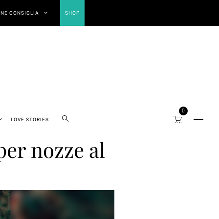
NE CONSIGLIA
SHOP
0
LOVE STORIES
per nozze al