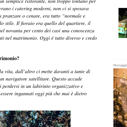
a un semplice ristorante, non troppo lontano per
’erano i catering moderni, non ci si sposava
a a pranzare o cenare, era tutto “normale e
 stile. Il fioraio era quello del quartiere, il
 nel novanta per cento dei casi una conoscenza
zati nel matrimonio. Oggi è tutto diverso e credo
trimonio?
Messaggio 
la vita, dall’altro ci mette davanti a tante di
 un navigatore satellitare. Questo accade
 perdersi in un labirinto organizzativo e
d essere ingannati oggi più che mai è dietro