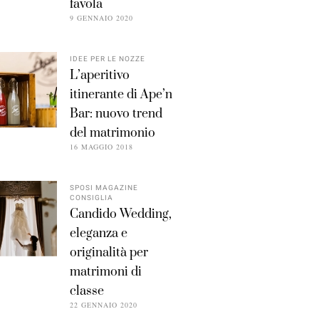
favola
9 GENNAIO 2020
IDEE PER LE NOZZE
L’aperitivo
itinerante di Ape’n
Bar: nuovo trend
del matrimonio
16 MAGGIO 2018
SPOSI MAGAZINE
CONSIGLIA
Candido Wedding,
eleganza e
originalità per
matrimoni di
classe
22 GENNAIO 2020