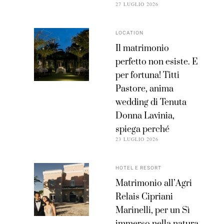
27 LUGLIO 2026
LOCATION
Il matrimonio
perfetto non esiste. E
per fortuna! Titti
Pastore, anima
wedding di Tenuta
Donna Lavinia,
spiega perché
23 LUGLIO 2026
HOTEL E RESORT
Matrimonio all’Agri
Relais Cipriani
Marinelli, per un Sì
immerso nella natura