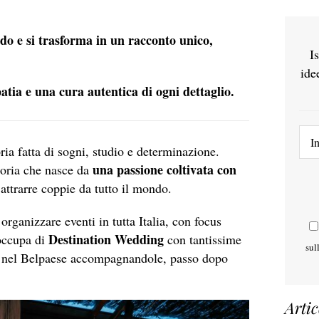
do e si trasforma in un racconto unico,
I
ide
tia e una cura autentica di ogni dettaglio.
ia fatta di sogni, studio e determinazione.
una passione coltivata con
toria che nasce da
attrarre coppie da tutto il mondo.
rganizzare eventi in tutta Italia, con focus
Destination Wedding
occupa di
con tantissime
sul
re nel Belpaese accompagnandole, passo dopo
Artic