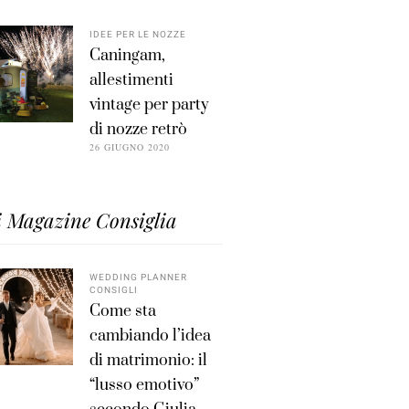
IDEE PER LE NOZZE
Caningam,
allestimenti
vintage per party
di nozze retrò
26 GIUGNO 2020
i Magazine Consiglia
WEDDING PLANNER
CONSIGLI
Come sta
cambiando l’idea
di matrimonio: il
“lusso emotivo”