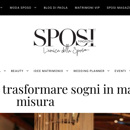
MODA SPOSO
BLOG DI PAOLA
MATRIMONI VIP
SPOSI MAGAZI
A
BEAUTY
IDEE MATRIMONIO
WEDDING PLANNER
EVENTI
di trasformare sogni in 
misura