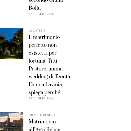
secondo Giulia
Bolla
27 LUGLIO 2026
LOCATION
Il matrimonio
perfetto non
esiste. E per
fortuna! Titti
Pastore, anima
wedding di Tenuta
Donna Lavinia,
spiega perché
23 LUGLIO 2026
HOTEL E RESORT
Matrimonio
all’Agri Relais