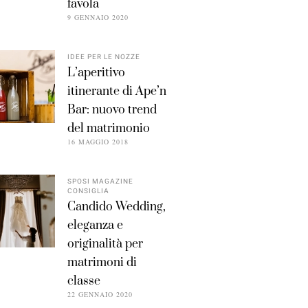
favola
9 GENNAIO 2020
IDEE PER LE NOZZE
L’aperitivo
itinerante di Ape’n
Bar: nuovo trend
del matrimonio
16 MAGGIO 2018
SPOSI MAGAZINE
CONSIGLIA
Candido Wedding,
eleganza e
originalità per
matrimoni di
classe
22 GENNAIO 2020