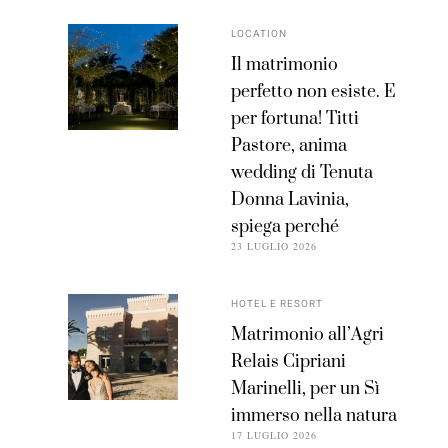
LOCATION
Il matrimonio
perfetto non esiste. E
per fortuna! Titti
Pastore, anima
wedding di Tenuta
Donna Lavinia,
spiega perché
23 LUGLIO 2026
HOTEL E RESORT
Matrimonio all’Agri
Relais Cipriani
Marinelli, per un Sì
immerso nella natura
17 LUGLIO 2026