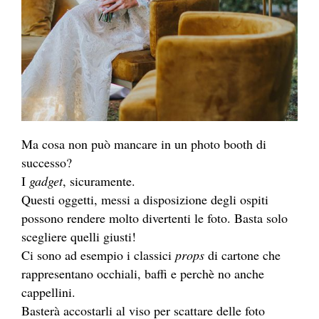
Ma cosa non può mancare in un photo booth di
successo?
I
gadget
, sicuramente.
Questi oggetti, messi a disposizione degli ospiti
possono rendere molto divertenti le foto. Basta solo
scegliere quelli giusti!
Ci sono ad esempio i classici
props
di cartone che
rappresentano occhiali, baffi e perchè no anche
cappellini.
Basterà accostarli al viso per scattare delle foto