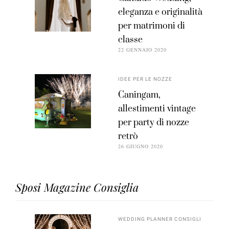
eleganza e originalità
per matrimoni di
classe
22 GENNAIO 2020
IDEE PER LE NOZZE
Caningam,
allestimenti vintage
per party di nozze
retrò
26 GIUGNO 2020
Sposi Magazine Consiglia
WEDDING PLANNER CONSIGLI