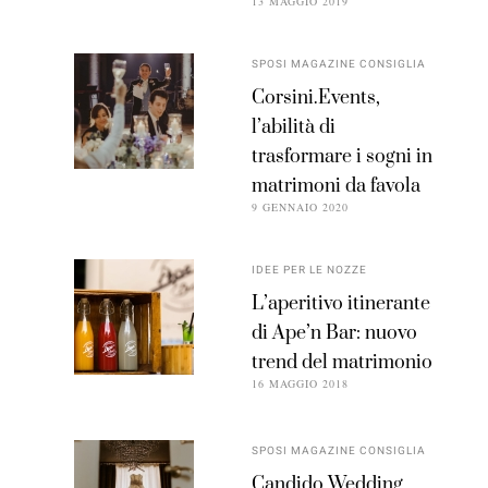
13 MAGGIO 2019
SPOSI MAGAZINE CONSIGLIA
Corsini.Events,
l’abilità di
trasformare i sogni in
matrimoni da favola
9 GENNAIO 2020
IDEE PER LE NOZZE
L’aperitivo itinerante
di Ape’n Bar: nuovo
trend del matrimonio
16 MAGGIO 2018
SPOSI MAGAZINE CONSIGLIA
Candido Wedding,