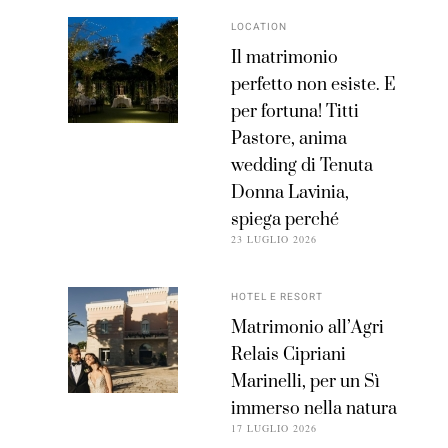
LOCATION
Il matrimonio
perfetto non esiste. E
per fortuna! Titti
Pastore, anima
wedding di Tenuta
Donna Lavinia,
spiega perché
23 LUGLIO 2026
HOTEL E RESORT
Matrimonio all’Agri
Relais Cipriani
Marinelli, per un Sì
immerso nella natura
17 LUGLIO 2026