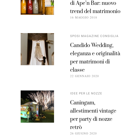
di Ape’n Bar: nuovo
trend del matrimonio
16 MAGGIO 2018
SPOSI MAGAZINE CONSIGLIA
Candido Wedding,
eleganza e originalità
per matrimoni di
classe
22 GENNAIO 2020
IDEE PER LE NOZZE
Caningam,
allestimenti vintage
per party di nozze
retrò
26 GIUGNO 2020