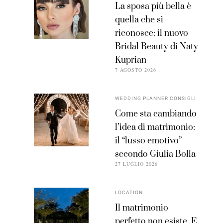
La sposa più bella è
quella che si
riconosce: il nuovo
Bridal Beauty di Naty
Kuprian
7 AGOSTO 2026
WEDDING PLANNER CONSIGLI
Come sta cambiando
l’idea di matrimonio:
il “lusso emotivo”
secondo Giulia Bolla
27 LUGLIO 2026
LOCATION
Il matrimonio
perfetto non esiste. E