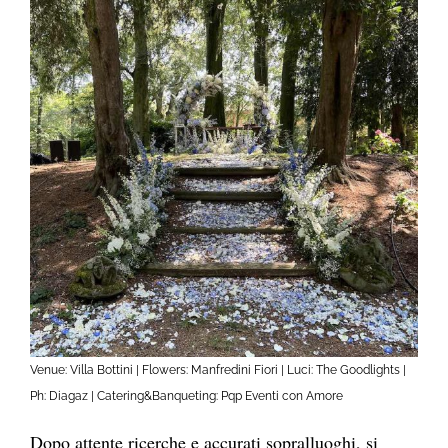
Venue: Villa Bottini | Flowers: Manfredini Fiori | Luci: The Goodlights |
Ph: Diagaz | Catering&Banqueting: Pqp Eventi con Amore
Dopo attente ricerche e accurati sopralluoghi, si