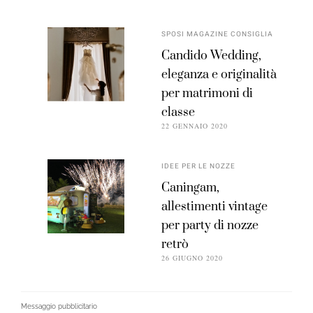
SPOSI MAGAZINE CONSIGLIA
Candido Wedding,
eleganza e originalità
per matrimoni di
classe
22 GENNAIO 2020
IDEE PER LE NOZZE
Caningam,
allestimenti vintage
per party di nozze
retrò
26 GIUGNO 2020
Messaggio pubblicitario