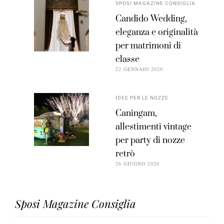
SPOSI MAGAZINE CONSIGLIA
Candido Wedding,
eleganza e originalità
per matrimoni di
classe
22 GENNAIO 2020
IDEE PER LE NOZZE
Caningam,
allestimenti vintage
per party di nozze
retrò
26 GIUGNO 2020
Sposi Magazine Consiglia