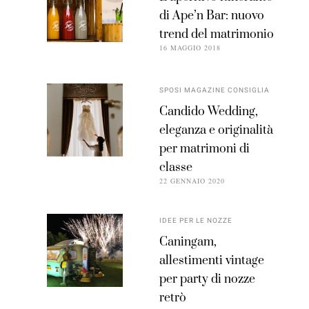
di Ape’n Bar: nuovo
trend del matrimonio
16 MAGGIO 2018
SPOSI MAGAZINE CONSIGLIA
Candido Wedding,
eleganza e originalità
per matrimoni di
classe
22 GENNAIO 2020
IDEE PER LE NOZZE
Caningam,
allestimenti vintage
per party di nozze
retrò