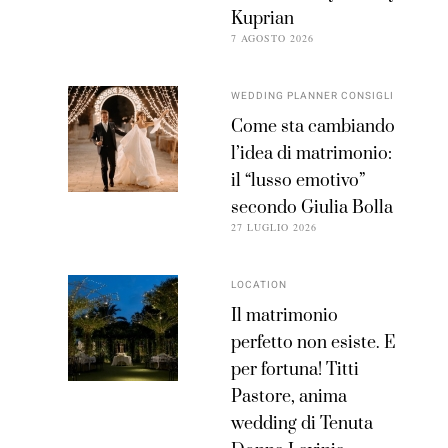
Kuprian
7 AGOSTO 2026
WEDDING PLANNER CONSIGLI
Come sta cambiando
l’idea di matrimonio:
il “lusso emotivo”
secondo Giulia Bolla
27 LUGLIO 2026
LOCATION
Il matrimonio
perfetto non esiste. E
per fortuna! Titti
Pastore, anima
wedding di Tenuta