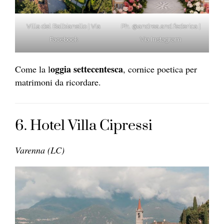
Villa del Balbianello | Via
Ph. @andrea.and.federica |
Facebook
Via Instagram
oggia settecentesca
Come la l
, cornice poetica per
matrimoni da ricordare.
6. Hotel Villa Cipressi
Varenna (LC)