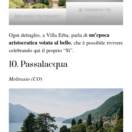
@_hopevents | Via
@elluxella | Via Instagram
Instagram
un’epoca
Ogni dettaglio, a Villa Erba, parla di
aristocratica votata al bello
, che è possibile rivivere
celebrando qui il proprio “Sì”.
10. Passalacqua
Moltrasio (CO
)