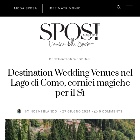
MODA SPOSA
IDEE MATRIMONIO
DESTINATION WEDDING
Destination Wedding Venues nel
Lago di Como, cornici magiche
per il Sì
BY
NOEMI BLANDO
27 GIUGNO 2024
0 COMMENTS