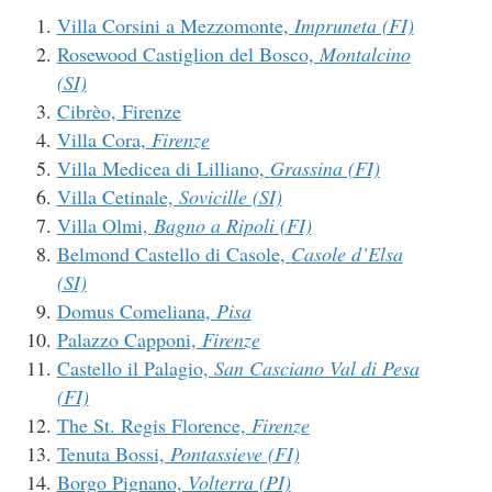
Villa Corsini a Mezzomonte,
Impruneta (FI)
Rosewood Castiglion del Bosco,
Montalcino
(SI)
Cibrèo, Firenze
Villa Cora,
Firenze
Villa Medicea di Lilliano,
Grassina (FI)
Villa Cetinale,
Sovicille (SI)
Villa Olmi,
Bagno a Ripoli (FI)
Belmond Castello di Casole,
Casole d’Elsa
(SI)
Domus Comeliana,
Pisa
Palazzo Capponi,
Firenze
Castello il Palagio,
San Casciano Val di Pesa
(FI)
The St. Regis Florence,
Firenze
Tenuta Bossi,
Pontassieve (FI)
Borgo Pignano,
Volterra (PI)