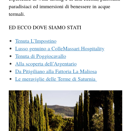
paradisiaci ed immersioni di benessere in acque
termali.
ED ECCO DOVE SIAMO STATI
Tenuta L’Impostino
Lusso genuino a ColleMassari Hospitality
Tenuta di Poggiocavallo
Alla scoperta dell’Argentario
Da Pitigiliano alla Fattoria La Maliosa
Le meraviglie delle Terme di Saturnia