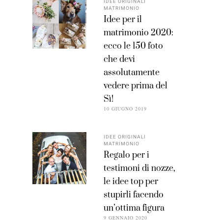
IDEE ORIGINALI
MATRIMONIO
Idee per il
matrimonio 2020:
ecco le 150 foto
che devi
assolutamente
vedere prima del
Sì!
10 GIUGNO 2019
IDEE ORIGINALI
MATRIMONIO
Regalo per i
testimoni di nozze,
le idee top per
stupirli facendo
un’ottima figura
9 GENNAIO 2020