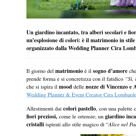
Un giardino incantato, tra alberi secolari e fiori 
un’esplosione di colori: è il matrimonio in sti
organizzato dalla Wedding Planner Cira Lom
matrimonio
sogno
d’amore
Il giorno del
è il
che
prende forma e si concretizza con il fatidico
“Sì, 
mood
nozze di Vincenzo e 
che si ispira il
delle
Wedding Planner & Event Creator Cira Lombard
colori pastello
Allestimenti dai
, con una palette 
fiori preziosi,
giardino inc
come le ortensie; un
cristalli
ispirati allo stile magico di “
Alice nel Pa