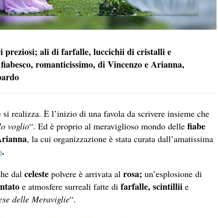
preziosi; ali di farfalle, luccichii di cristalli e
le fiabesco, romanticissimo, di Vincenzo e Arianna,
bardo
 si realizza. È l’inizio di una favola da scrivere insieme che
fiabe
lo voglio
“. Ed è proprio al meraviglioso mondo delle
Arianna
, la cui organizzazione è stata curata dall’amatissima
.
o
celeste
rosa;
che dal
polvere è arrivata al
un’esplosione di
antato
farfalle, scintillii
e atmosfere surreali fatte di
e
ese delle Meraviglie
“.