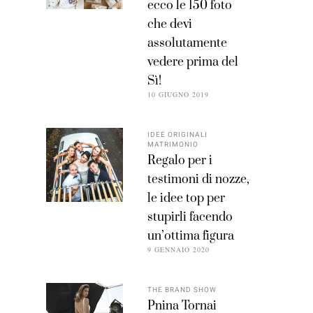
ecco le 150 foto
che devi
assolutamente
vedere prima del
Sì!
10 GIUGNO 2019
IDEE ORIGINALI
MATRIMONIO
Regalo per i
testimoni di nozze,
le idee top per
stupirli facendo
un’ottima figura
9 GENNAIO 2020
THE BRAND SHOW
Pnina Tornai