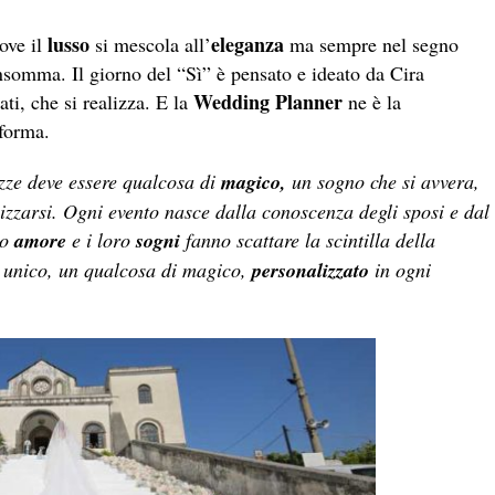
lusso
eleganza
ove il
si mescola all’
ma sempre nel segno
somma. Il giorno del “Sì” è pensato e ideato da Cira
Wedding Planner
ti, che si realizza. E la
ne è la
forma.
ozze deve essere qualcosa di
magico,
un sogno che si avvera,
zzarsi. Ogni evento nasce dalla conoscenza degli sposi e dal
ro
amore
e i loro
sogni
fanno scattare la scintilla della
e unico, un qualcosa di magico,
personalizzato
in ogni