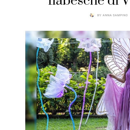
fiabesche di 
BY
ANNA SAMPINO