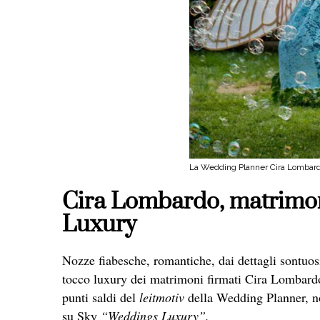
La Wedding Planner Cira Lombar
Cira Lombardo, matrimon
Luxury
Nozze fiabesche, romantiche, dai dettagli sontuosi
tocco luxury dei matrimoni firmati Cira Lombardo.
punti saldi del
leitmotiv
della Wedding Planner, no
su Sky
“Weddings Luxury”.