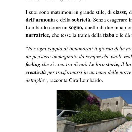
classe,
I suoi sono matrimoni in grande stile, di
d
dell’armonia
sobrietà.
e della
Senza esagerare in
sogno,
Lombardo come un
quello di due innamora
narratrice,
fiaba
che tesse la trama della
e le dà 
“
Per ogni coppia di innamorati il giorno delle n
un pensiero immaginato da sempre che vuole reali
feeling
che si crea tra di noi. Le loro
storie,
il lo
creatività
per trasformarsi in un tema delle nozz
dettaglio
“, racconta Cira Lombardo.