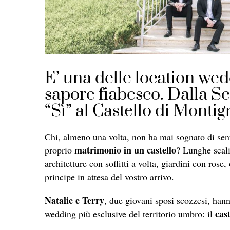
E’ una delle location we
sapore fiabesco. Dalla Sco
“Sì” al Castello di Monti
Chi, almeno una volta, non ha mai sognato di sen
matrimonio in un castello
proprio
? Lunghe scali
architetture con soffitti a volta, giardini con ros
principe in attesa del vostro arrivo.
Natalie e Terry
, due giovani sposi scozzesi, hann
cas
wedding più esclusive del territorio umbro: il