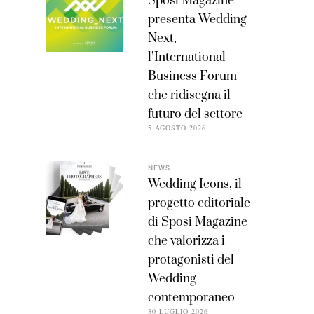
Sposi Magazine
presenta Wedding
Next,
l’International
Business Forum
che ridisegna il
futuro del settore
5 AGOSTO 2026
NEWS
Wedding Icons, il
progetto editoriale
di Sposi Magazine
che valorizza i
protagonisti del
Wedding
contemporaneo
30 LUGLIO 2026