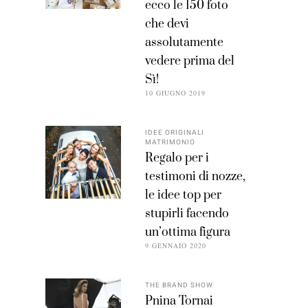
ecco le 150 foto
che devi
assolutamente
vedere prima del
Sì!
10 GIUGNO 2019
IDEE ORIGINALI
MATRIMONIO
Regalo per i
testimoni di nozze,
le idee top per
stupirli facendo
un’ottima figura
9 GENNAIO 2020
THE BRAND SHOW
Pnina Tornai