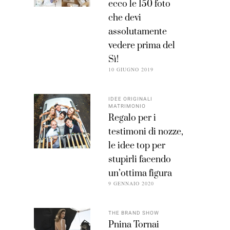
ecco le 150 foto
che devi
assolutamente
vedere prima del
Sì!
10 GIUGNO 2019
IDEE ORIGINALI
MATRIMONIO
Regalo per i
testimoni di nozze,
le idee top per
stupirli facendo
un’ottima figura
9 GENNAIO 2020
THE BRAND SHOW
Pnina Tornai