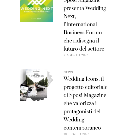
Sposi Magazine
presenta Wedding
Next,
l’International
Business Forum
che ridisegna il
futuro del settore
5 AGOSTO 2026
NEWS
Wedding Icons, il
progetto editoriale
di Sposi Magazine
che valorizza i
protagonisti del
Wedding
contemporaneo
30 LUGLIO 2026