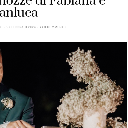
 nozze di Fabiana e
anluca
O
27 FEBBRAIO 2024
0 COMMENTS