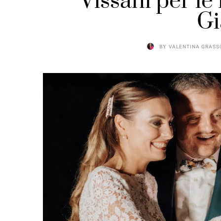
Vissani per le
Gi
BY
VALENTINA GRASS