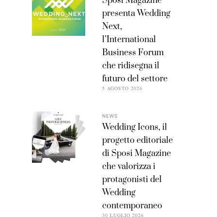
Sposi Magazine
presenta Wedding
Next,
l’International
Business Forum
che ridisegna il
futuro del settore
5 AGOSTO 2026
NEWS
Wedding Icons, il
progetto editoriale
di Sposi Magazine
che valorizza i
protagonisti del
Wedding
contemporaneo
30 LUGLIO 2026