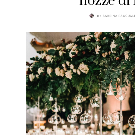
nozze di 
BY
SABRINA RACCUGL