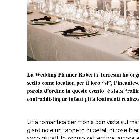
La Wedding Planner Roberta Torresan ha organ
scelto come location per il loro “sì”, l’incante
parola d’ordine in questo evento è stata “raff
contraddistingue infatti gli allestimenti realiz
Una romantica cerimonia con vista sul mar
giardino e un tappeto di petali di rose bi
sono giurati, lo scorso settembre, amore 