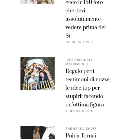
ecco le 150 foto
che devi
assolutamente
vedere prima del
Sì!
10 GIUGNO 2019
IDEE ORIGINALI
MATRIMONIO
Regalo per i
testimoni di nozze,
le idee top per
stupirli facendo
un’ottima figura
9 GENNAIO 2020
THE BRAND SHOW
Pnina Tornai