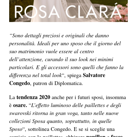
“Sono dettagli preziosi e originali che danno
personalità. Ideali per uno sposo che il giorno del
suo matrimonio vuole essere al centro
dell’attenzione, curando il suo look nei minimi
particolari. E gli accessori sono quelli che fanno la
Salvatore
differenza nel total look
“, spiega
Congedo
, patron di Diplomatica.
tendenza 2020
La
anche per i futuri sposi, insomma
osare.
è
“
L’effetto luminoso delle paillettes e degli
swarovski ritorna in gran voga, tanto nelle nuove
collezioni Sposa quanto, soprattutto, in quelle
Sposo
“, sottolinea Congedo. E se si sceglie una
papillon
fasce
camicia con le paillettes, abbinare
e
–