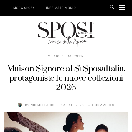
MODA SPOSA
IDEE MATRIMONIO
MILANO BRIDAL WEEK
Maison Signore al Sì SposaItalia,
protagoniste le nuove collezioni
2026
BY
NOEMI BLANDO
7 APRILE 2025
0 COMMENTS