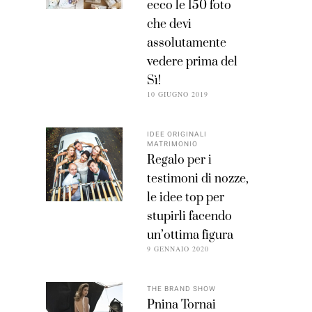
ecco le 150 foto
che devi
assolutamente
vedere prima del
Sì!
10 GIUGNO 2019
IDEE ORIGINALI
MATRIMONIO
Regalo per i
testimoni di nozze,
le idee top per
stupirli facendo
un’ottima figura
9 GENNAIO 2020
THE BRAND SHOW
Pnina Tornai