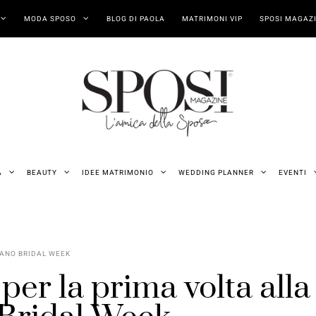
MODA SPOSO
BLOG DI PAOLA
MATRIMONI VIP
SPOSI MAGAZI
A
BEAUTY
IDEE MATRIMONIO
WEDDING PLANNER
EVENTI
ANO BRIDAL WEEK
er la prima volta alla