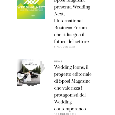
Sposi Magazine
presenta Wedding
Next,
l’International
Business Forum
che ridisegna il
futuro del settore
5 AGOSTO 2026
NEWS
Wedding Icons, il
progetto editoriale
di Sposi Magazine
che valorizza i
protagonisti del
Wedding
contemporaneo
30 LUGLIO 2026