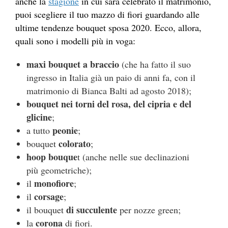
anche la
stagione
in cui sarà celebrato il matrimonio,
puoi scegliere il tuo mazzo di fiori guardando alle
ultime tendenze bouquet sposa 2020. Ecco, allora,
quali sono i modelli più in voga:
maxi bouquet a braccio
(che ha fatto il suo
ingresso in Italia già un paio di anni fa, con il
matrimonio di Bianca Balti ad agosto 2018);
bouquet nei torni del rosa, del cipria e del
glicine
;
peonie
a tutto
;
colorato
bouquet
;
hoop bouque
t (anche nelle sue declinazioni
più geometriche);
monofiore
il
;
corsage
il
;
di succulente
il bouquet
per nozze green;
corona
la
di fiori.