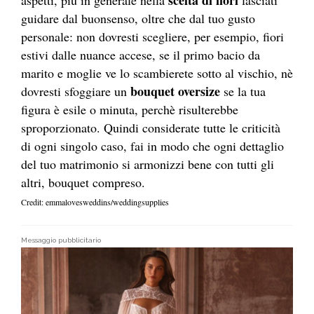
scelta di fiori
aspetti, più in generale nella
lasciati
guidare dal buonsenso, oltre che dal tuo gusto
personale: non dovresti scegliere, per esempio, fiori
estivi dalle nuance accese, se il primo bacio da
marito e moglie ve lo scambierete sotto al vischio, nè
bouquet oversize
dovresti sfoggiare un
se la tua
figura è esile o minuta, perchè risulterebbe
sproporzionato. Quindi considerate tutte le criticità
di ogni singolo caso, fai in modo che ogni dettaglio
del tuo matrimonio si armonizzi bene con tutti gli
altri, bouquet compreso.
Credit: emmalovesweddins/weddingsupplies
Messaggio pubblicitario