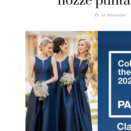
nozze punta 
BY
REDAZIONE