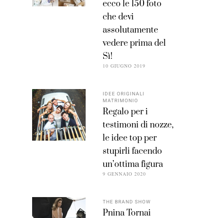
ecco le 150 foto
che devi
assolutamente
vedere prima del
Sì!
10 GIUGNO 2019
IDEE ORIGINALI
MATRIMONIO
Regalo per i
testimoni di nozze,
le idee top per
stupirli facendo
un’ottima figura
9 GENNAIO 2020
THE BRAND SHOW
Pnina Tornai